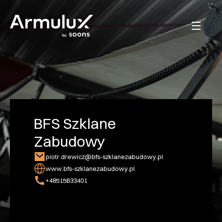
BFS Szklane
Zabudowy
piotr.drewicz@bfs-szklanezabudowy.pl
www.bfs-szklanezabudowy.pl
+48515633401