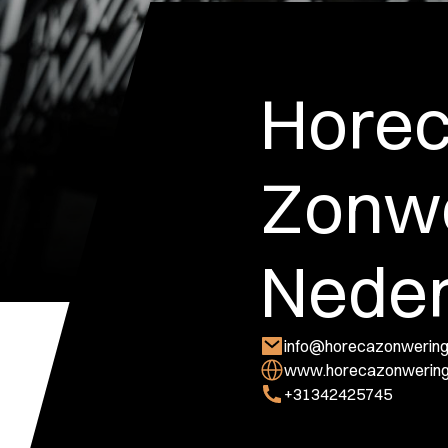
Hore
Zonw
Neder
info@horecazonweringn
www.horecazonweringn
+31342425745