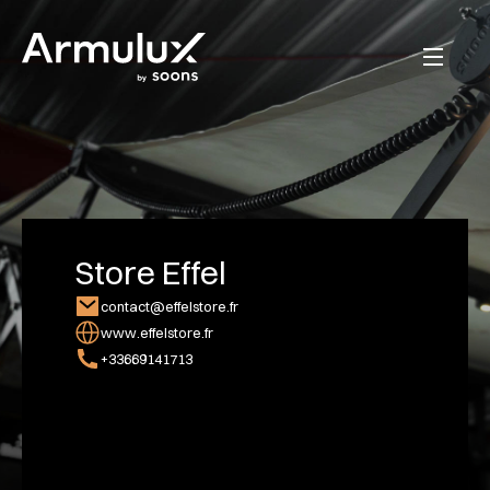
Store Effel
contact@effelstore.fr
www.effelstore.fr
+33669141713